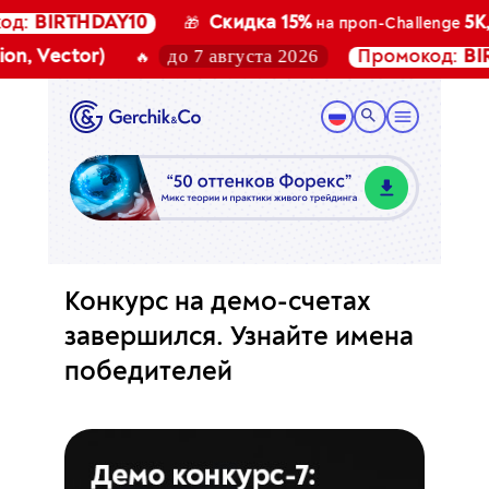
:
BIRTHDAY10
Скидка 15%
5K, 10
🎁
на проп-Challenge
до 7 августа 2026
, Vector)
Промокод:
BIRTH
🔥
Конкурс на демо-счетах
завершился. Узнайте имена
победителей