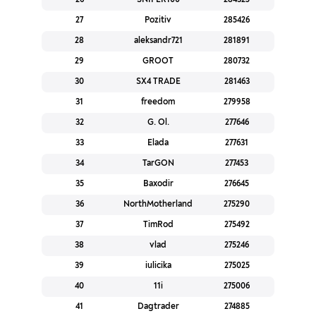
27
Pozitiv
285426
28
aleksandr721
281891
29
GROOT
280732
30
SX4 TRADE
281463
31
freedom
279958
32
G. Ol.
277646
33
Elada
277631
34
TarGON
277453
35
Baxodir
276645
36
NorthMotherland
275290
37
TimRod
275492
38
vlad
275246
39
iulicika
275025
40
11i
275006
41
Dagtrader
274885