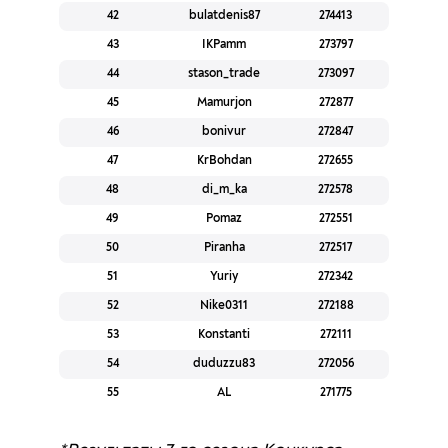
42
bulatdenis87
274413
43
IKPamm
273797
44
stason_trade
273097
45
Mamurjon
272877
46
bonivur
272847
47
KrBohdan
272655
48
di_m_ka
272578
49
Pomaz
272551
50
Piranha
272517
51
Yuriy
272342
52
Nike0311
272188
53
Konstanti
272111
54
duduzzu83
272056
55
AL
271775