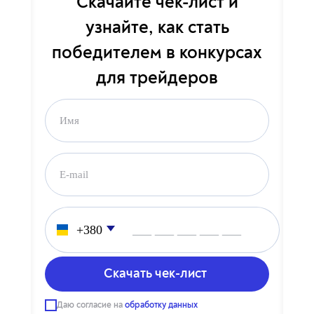
Скачайте чек-лист и
узнайте, как стать
победителем в конкурсах
для трейдеров
___ ___ ___ ___ ___
___ ___ ___ ___ ___
Даю согласие на
обработку данных