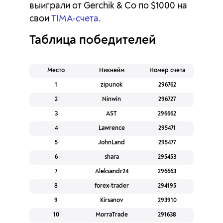
выиграли от Gerchik & Co по $1000 на
свои
TIMA-счета
.
Таблица победителей
Место
Никнейм
Номер счета
1
zipunok
296762
2
Ninwin
296727
3
AST
296662
4
Lawrence
295471
5
JohnLand
295477
6
shara
295453
7
Aleksandr24
296663
8
forex-trader
294195
9
Kirsanov
293910
10
MorraTrade
291638