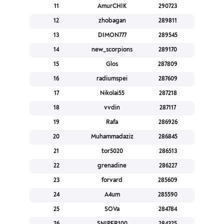
11
AmurCHIK
290723
12
zhobagan
289811
13
DIMON777
289545
14
new_scorpions
289170
15
Glos
287809
16
radiumspei
287609
17
Nikolai55
287218
18
vvdin
287117
19
Rafa
286926
20
Muhammadaziz
286845
21
tor5020
286513
22
grenadine
286227
23
forvard
285609
24
A4um
285590
25
SOVa
284784
26
SNIPER100
284325