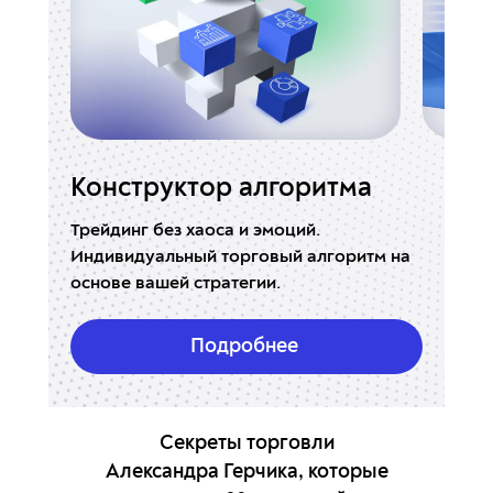
Конструктор алгоритма
Rea
ых
Трейдинг без хаоса и эмоций.
Индик
Индивидуальный торговый алгоритм на
Для т
основе вашей стратегии.
стоп-
Подробнее
Секреты торговли
Александра Герчика, которые