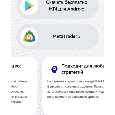
MT4
для
Android
MetaTrader 5
Подходит для любых
стратегий
р
Нет времени ждать точки входа? В MT4 есть
Обознач
функция отложенных ордеров. Программа
коридор
автоматически открывает позиции, когда
прямо н
а
цена доходит до заданного уровня.
меньше 