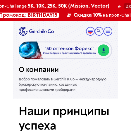
до 7 
5K, 10K, 25K, 50K (Mission, Vector)
Challenge
🔥
омокод:
BIRTHDAY15
Скидка 10%
🎁
на проп-Challen
О компании
Добро пожаловать в Gerchik & Co — международную
брокерскую компанию, созданную
профессиональными трейдерами.
Наши принципы
успеха