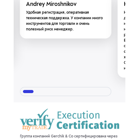
Andrey Miroshnikov
Kokha
ера.
Удобная регистрация, оперативная
Недавно 
техническая поддержка. У компании много
доволен
мно с
инструментов для торговли и очень
надежны
полезный риск менеджер.
на межба
радует 
ива.
Буду и д
Co
отметит
отсутст
хорошие
Gerchik 
интерне
Группа компаний Gerchik & Co сертифицирована через