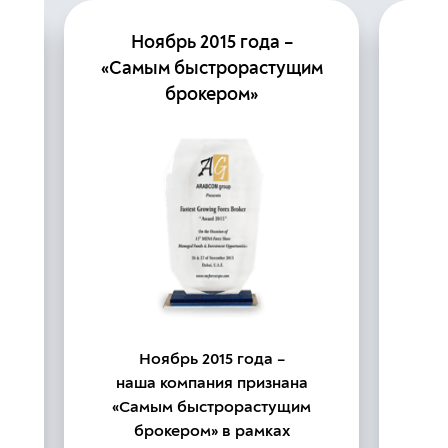
Ноябрь 2015 года –
«Самым быстрорастущим
брокером»
ия
а
п
Ноябрь 2015 года –
«П
наша компания признана
нез
«Самым быстрорастущим
трей
брокером» в рамках