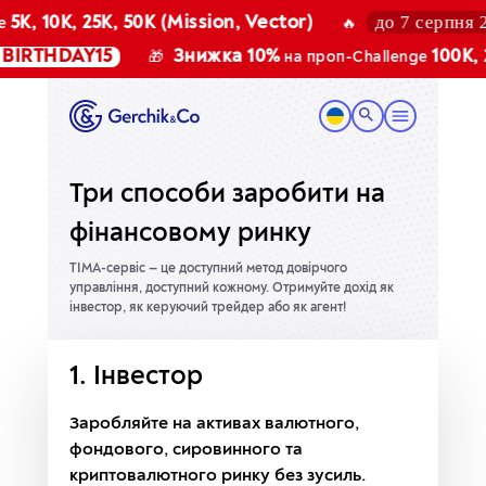
до 7 серпня 202
, 10K, 25K, 50K (Mission, Vector)
🔥
RTHDAY15
Знижка 10%
100K, 200
🎁
на проп-Challenge
Три способи заробити на
фінансовому ринку
TIMA-сервіс — це доступний метод довірчого
управління, доступний кожному.
Отримуйте дохід як
інвестор, як керуючий трейдер або як агент!
1. Інвестор
Заробляйте на активах валютного,
фондового, сировинного та
криптовалютного ринку без зусиль.