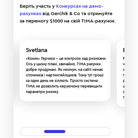
Беріть участь у
Конкурсах на демо-
рахунках
від Gerchik & Co та отримуйте
за перемогу $1000 на свій TIMA-рахунок.
Svetlana
Вікто
«Коник» Герчика — це контроль над ризиками.
Рекоменд
Ось у цьому плані, звичайно, ТІМА рахунки
часу/баж
добре продумані. Як мінімум, на сайті немає
не всти
му
сіточників і мартингейлщиків. Тому тут гроші
графік р
за один день не зіллють. Просто система
дуже цік
ТІМА не дозволить керуючому перевищити
щоб не в
параметри ризику.
отримую 
торгуют