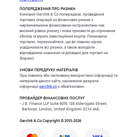
ПОПЕРЕДЖЕННЯ ПРО РИЗИКИ
Компанія Gerchik & Co попереджає: проведення
торгових операцій на фінансових ринках з
маржинальними фінансовими інструментами має
високий рівень ризику і може призвести до отримання
збитків та втрати інвестиційних коштів. Починаючи
торгівлю, переконайтеся, що ви повною мірою
усвідомлюєте всі ризики, а також володієте
відповідними знаннями та досвідом для торгівлі на
Форексі.
УМОВИ ПЕРЕДРУКУ МАТЕРІАЛІВ
При повному або частковому використанні інформації та
матеріалів даного сайту, зазначення джерела
інформації
gerchik.co
є обов'язковим.
ПРОВАЙДЕР ФІНАНСОВИХ ПОСЛУГ
J.B. Finance LLP Suite 6070, 128 Aldersgate Street,
Barbican, London, United Kingdom, EC1A 4AE;
Gerchik & Co Copyright © 2015-2026